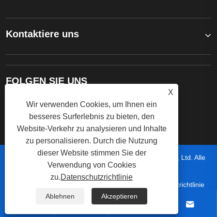
Kontaktiere uns
FOLGEN SIE UNS
X
Wir verwenden Cookies, um Ihnen ein
besseres Surferlebnis zu bieten, den
Website-Verkehr zu analysieren und Inhalte
zu personalisieren. Durch die Nutzung
dieser Website stimmen Sie der
Copyright © 2023 Zhejiang SPX Electric Appliance Co., Ltd. Alle
Verwendung von Cookies
Rechte vorbehalten.
zu.
Datenschutzrichtlinie
|
|
|
|
Links
Sitemap
RSS
XML
Datenschutzrichtlinie
Ablehnen
Akzeptieren



