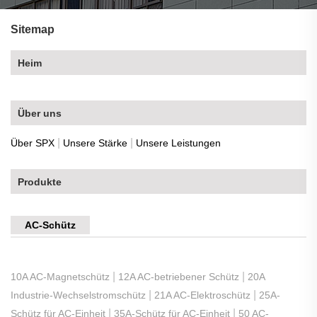
Sitemap
Heim
Über uns
|
|
Über SPX
Unsere Stärke
Unsere Leistungen
Produkte
AC-Schütz
|
|
10A AC-Magnetschütz
12A AC-betriebener Schütz
20A
|
|
Industrie-Wechselstromschütz
21A AC-Elektroschütz
25A-
|
|
Schütz für AC-Einheit
35A-Schütz für AC-Einheit
50 AC-